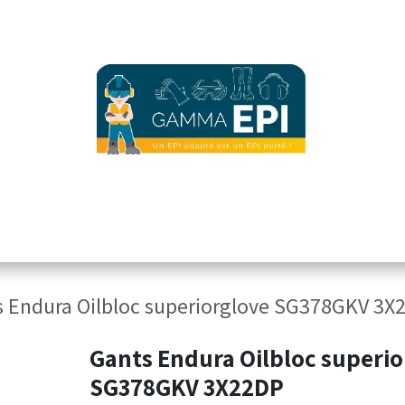
ez notre offre
accueil version mobile
vêtements d'image
Sécurité 
 Endura Oilbloc superiorglove SG378GKV 3X
Gants Endura Oilbloc superi
SG378GKV 3X22DP