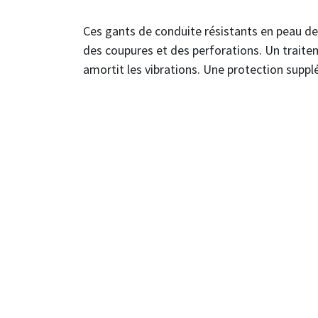
Ces gants de conduite résistants en peau d
des coupures et des perforations. Un traite
amortit les vibrations. Une protection suppl
Gant cuir en fleur de chèvre.
Paume rembourée pour amortir les vibration
Dos en caoutchouc thermoplastique résistan
Doublure Kevlar et composite, protection co
Résistance aux arcs électriques de niveau 3.
Normes : EN388 4.4.4.3 EN388:2016 en cour