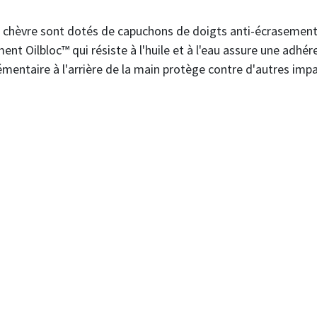
e chèvre sont dotés de capuchons de doigts anti-écrasement
ment Oilbloc™ qui résiste à l'huile et à l'eau assure une ad
émentaire à l'arrière de la main protège contre d'autres impa
s.
t aux chocs.
ntre les coupures de niveau 4.
s