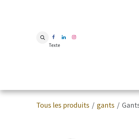
Se rendre au contenu
Texte
Accueil
Shop
Blog
Contactez-nous
Découvr
Tous les produits
gants
Gants