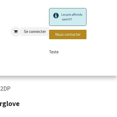
Les prix affichés
sont HT
Se connecter
Nous contacter
Texte
privé et incendie
22DP
orglove