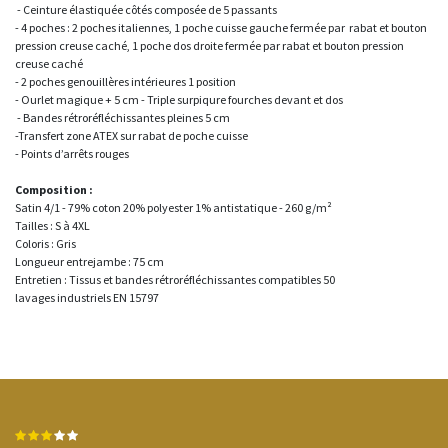
- Ceinture élastiquée côtés composée de 5 passants
- 4 poches : 2 poches italiennes, 1 poche cuisse gauche fermée par rabat et bouton
pression creuse caché, 1 poche dos droite fermée par rabat et bouton pression
creuse caché
- 2 poches genouillères intérieures 1 position
- Ourlet magique + 5 cm - Triple surpiqure fourches devant et dos
- Bandes rétroréfléchissantes pleines 5 cm
-Transfert zone ATEX sur rabat de poche cuisse
- Points d’arrêts rouges
Composition :
Satin 4/1 - 79% coton 20% polyester 1% antistatique - 260 g/m²
Tailles : S à 4XL
Coloris : Gris
Longueur entrejambe : 75 cm
Entretien : Tissus et bandes rétroréfléchissantes compatibles 50
lavages industriels EN 15797