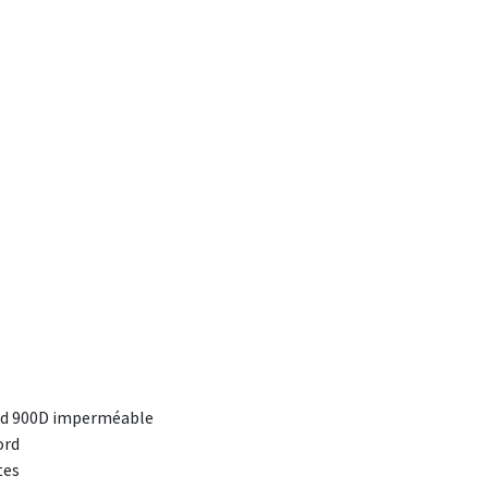
rd 900D imperméable
ord
tes