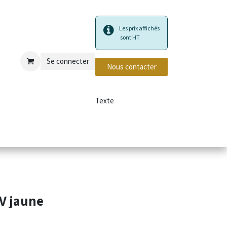
Les prix affichés
sont HT
Se connecter
Nous contacter
Texte
privé et incendie
V jaune