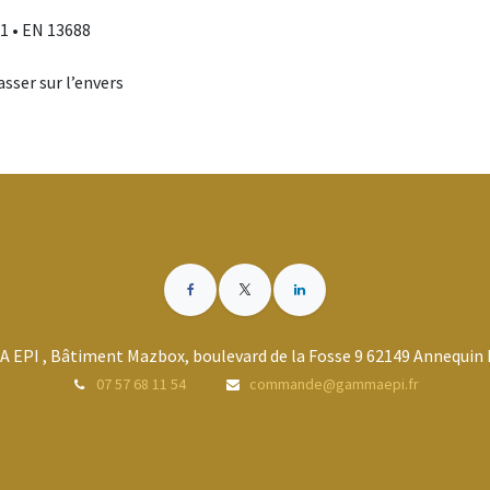
 1 • EN 13688
asser sur l’envers
 EPI , Bâtiment Mazbox, boulevard de la Fosse 9 62149 Annequin 
07 57 68 11 54
commande@gammaepi.fr