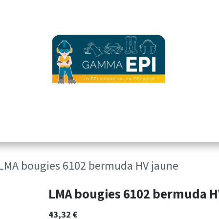
ez notre offre
accueil version mobile
vêtements d'image
Sécurité 
LMA bougies 6102 bermuda HV jaune
LMA bougies 6102 bermuda H
43,32
€