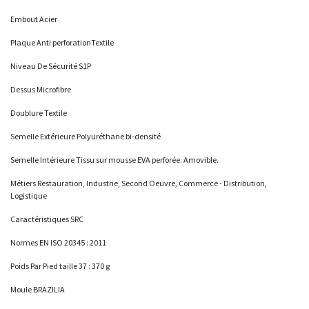
Embout Acier
Plaque Anti perforationTextile
Niveau De Sécurité S1P
Dessus Microfibre
Doublure Textile
Semelle Extérieure Polyuréthane bi-densité
Semelle Intérieure Tissu sur mousse EVA perforée. Amovible.
Métiers Restauration, Industrie, Second Oeuvre, Commerce - Distribution,
Logistique
Caractéristiques SRC
Normes EN ISO 20345 : 2011
Poids Par Pied taille 37 : 370 g
Moule BRAZILIA