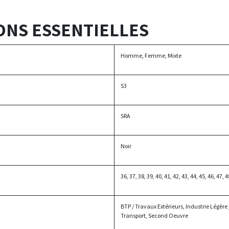
ONS ESSENTIELLES
Homme, Femme, Mixte
S3
SRA
Noir
36, 37, 38, 39, 40, 41, 42, 43, 44, 45, 46, 47, 4
BTP / Travaux Extérieurs, Industrie Légère
Transport, Second Oeuvre