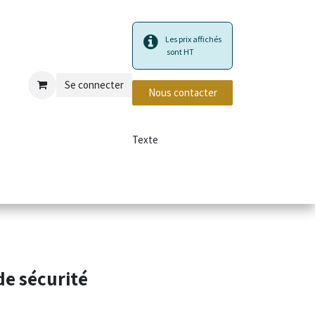
Les prix affichés
sont HT
Se connecter
Nous contacter
Texte
privé et incendie
de sécurité